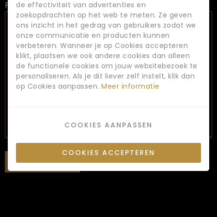
Functie omschrijving
de effectiviteit van advertenties en
zoekopdrachten op het web te meten. Ze geven
ons inzicht in het gedrag van gebruikers zodat we
onze communicatie en producten kunnen
verbeteren. Wanneer je op Cookies accepteren
klikt, plaatsen we ook andere cookies dan alleen
de functionele cookies om jouw websitebezoek te
personaliseren. Als je dit liever zelf instelt, klik dan
op Cookies aanpassen.
Meer informatie
COOKIES AANPASSEN
COOKIES ACCEPTEREN