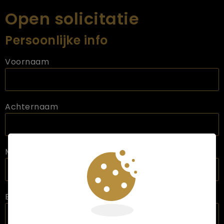
Open solicitatie
Persoonlijke info
Voornaam
Achternaam
Mobiel nummer
E-mail