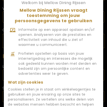
Welkom bij Mellow Dining Rijssen
Woonplaats
Mellow Dining Rijssen vraagt
toestemming om jouw
persoonsgegevens te gebruiken
CV uploaden
Informatie op een apparaat opslaan en/of
openen. Analyseren van de prestaties en
effectiviteit van inhoud die u ziet of
waarmee u communiceert.
Profielen opstellen op basis van jouw
Huidige Situatie / Werkverleden
internetgedrag en interesses die mogelijk
ook gedeeld kunnen worden met derden en
Laatste functie
bedoeld zijn om persoonlijke content en
advertenties weer te geven.
Wat zijn cookies
Startdatum laatste functie
Cookies stellen je in staat om winkelwagentjes te
gebruiken en jouw ervaring op onze sites te
personaliseren. Ze vertellen ons welke delen van
de websites mensen hebben bezocht en helpen