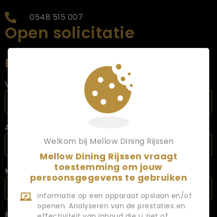
0548 515 007
Open solicitatie
Persoonlijke info
Voornaam
Achternaam
Welkom bij Mellow Dining Rijssen
Mellow Dining Rijssen vraagt
toestemming om jouw
Mobiel nummer
persoonsgegevens te gebruiken
Informatie op een apparaat opslaan en/of
openen. Analyseren van de prestaties en
E-mail
effectiviteit van inhoud die u ziet of