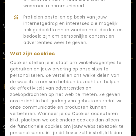
waarmee u communiceert.
Profielen opstellen op basis van jouw
internetgedrag en interesses die mogelijk
Woonplaats
ook gedeeld kunnen worden met derden en
bedoeld zijn om persoonlijke content en
advertenties weer te geven.
CV uploaden
Wat zijn cookies
Cookies stellen je in staat om winkelwagentjes te
gebruiken en jouw ervaring op onze sites te
personaliseren. Ze vertellen ons welke delen van
de websites mensen hebben bezocht en helpen
Huidige Situatie / Werkverleden
de effectiviteit van advertenties en
zoekopdrachten op het web te meten. Ze geven
Laatste functie
ons inzicht in het gedrag van gebruikers zodat we
onze communicatie en producten kunnen
verbeteren. Wanneer je op Cookies accepteren
klikt, plaatsen we ook andere cookies dan alleen
de functionele cookies om jouw websitebezoek te
Startdatum laatste functie
personaliseren. Als je dit liever zelf instelt, klik dan