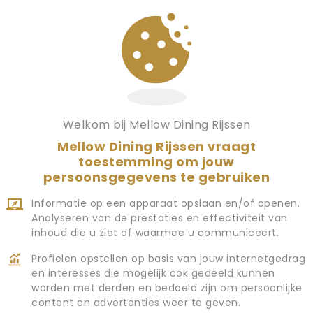
an een ontspannen kerstdiner zonder tijdsdruk, in
Welkom bij Mellow Dining Rijssen
 verband met beperkte beschikbaarheid tijdens de
Mellow Dining Rijssen vraagt
toestemming om jouw
persoonsgegevens te gebruiken
lkomen en wensen u alvast fijne feestdagen! ✨
Informatie op een apparaat opslaan en/of openen.
Analyseren van de prestaties en effectiviteit van
inhoud die u ziet of waarmee u communiceert.
Profielen opstellen op basis van jouw internetgedrag
en interesses die mogelijk ook gedeeld kunnen
worden met derden en bedoeld zijn om persoonlijke
content en advertenties weer te geven.