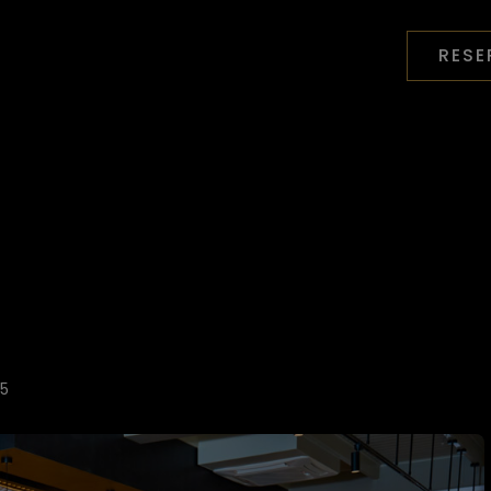
RESE
5