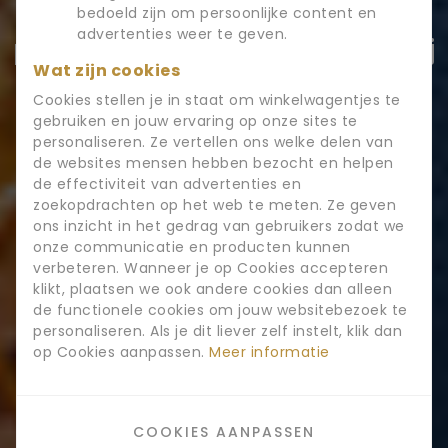
Bekijk onze menukaart en de
bedoeld zijn om persoonlijke content en
advertenties weer te geven.
prijzen voor onbeperkt dineren bij
Wat zijn cookies
Mellow Dining Rijssen.
Cookies stellen je in staat om winkelwagentjes te
gebruiken en jouw ervaring op onze sites te
personaliseren. Ze vertellen ons welke delen van
RESERVEREN
de websites mensen hebben bezocht en helpen
de effectiviteit van advertenties en
zoekopdrachten op het web te meten. Ze geven
ons inzicht in het gedrag van gebruikers zodat we
onze communicatie en producten kunnen
verbeteren. Wanneer je op Cookies accepteren
klikt, plaatsen we ook andere cookies dan alleen
de functionele cookies om jouw websitebezoek te
personaliseren. Als je dit liever zelf instelt, klik dan
op Cookies aanpassen.
Meer informatie
COOKIES AANPASSEN