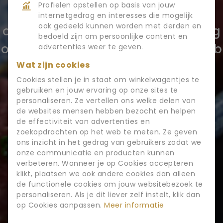
Profielen opstellen op basis van jouw
hebben deze ontvangen. Je
internetgedrag en interesses die mogelijk
ook gedeeld kunnen worden met derden en
ontvangt van ons een bevestiging
bedoeld zijn om persoonlijke content en
op het ingevulde e-mailadres. Heb
advertenties weer te geven.
je vragen? Twijfel niet en neem
Wat zijn cookies
Cookies stellen je in staat om winkelwagentjes te
met ons op.
CONTACT
gebruiken en jouw ervaring op onze sites te
personaliseren. Ze vertellen ons welke delen van
de websites mensen hebben bezocht en helpen
de effectiviteit van advertenties en
zoekopdrachten op het web te meten. Ze geven
ons inzicht in het gedrag van gebruikers zodat we
onze communicatie en producten kunnen
verbeteren. Wanneer je op Cookies accepteren
klikt, plaatsen we ook andere cookies dan alleen
de functionele cookies om jouw websitebezoek te
personaliseren. Als je dit liever zelf instelt, klik dan
op Cookies aanpassen.
Meer informatie